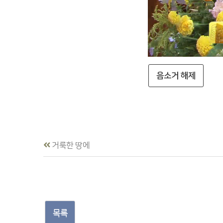
음소거 해제
거룩한 땅에
목록