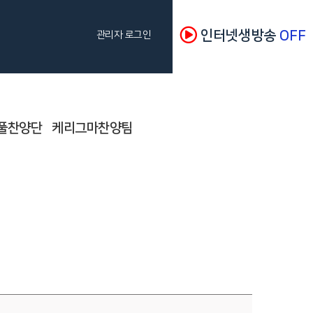
인터넷생방송
OFF
관리자 로그인
풀찬양단
케리그마찬양팀