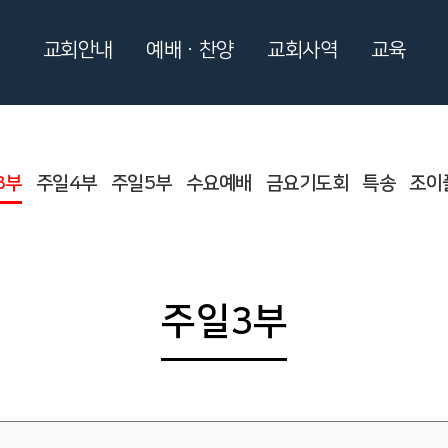
교회안내
예배ㆍ찬양
교회사역
교육
3부
주일4부
주일5부
수요예배
금요기도회
특송
조이
주일3부