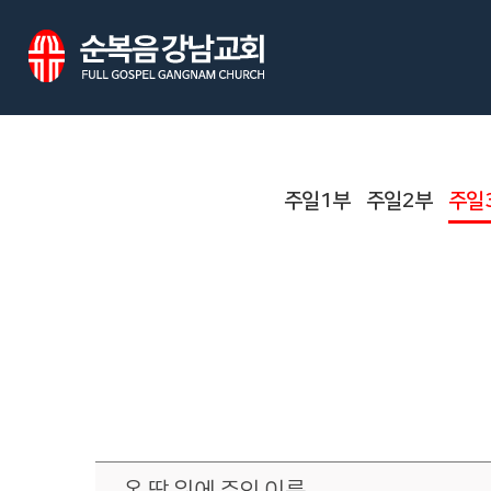
주일1부
주일2부
주일
온 땅 위에 주의 이름