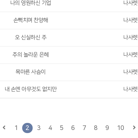
나의 영원하신 기업
나사
손뼉치며 찬양해
나사
오 신실하신 주
나사
주의 놀라운 은혜
나사
목마른 사슴이
나사
내 손엔 아무것도 없지만
나사
1
2
3
4
5
6
7
8
9
10