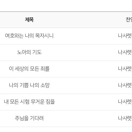
제목
찬
여호와는 나의 목자시니
나사
노아의 기도
나사
이 세상의 모든 죄를
나사
나의 기쁨 나의 소망
나사
내 모든 시험 무거운 짐을
나사
주님을 기다려
나사