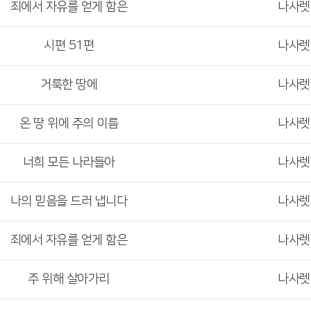
죄에서 자유를 얻게 함은
나사
시편 51편
나사
거룩한 땅에
나사
온 땅 위에 주의 이름
나사
너희 모든 나라들아
나사
나의 믿음을 드러 냅니다
나사
죄에서 자유를 얻게 함은
나사
주 위해 살아가리
나사