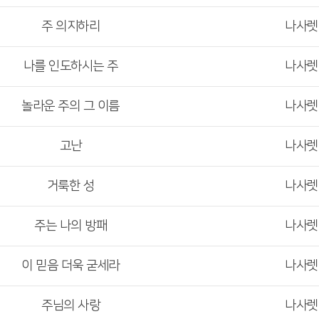
주 의지하리
나사
나를 인도하시는 주
나사
놀라운 주의 그 이름
나사
고난
나사
거룩한 성
나사
주는 나의 방패
나사
이 믿음 더욱 굳세라
나사
주님의 사랑
나사