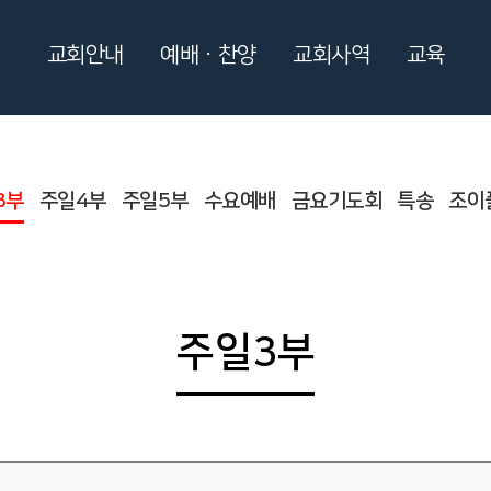
교회안내
예배ㆍ찬양
교회사역
교육
3부
주일4부
주일5부
수요예배
금요기도회
특송
조이
주일3부