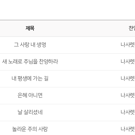
제목
찬
그 사랑 내 생명
나사
새 노래로 주님을 찬양하라
나사
내 평생에 가는 길
나사
은혜 아니면
나사
날 살리셨네
나사
놀라운 주의 사랑
나사