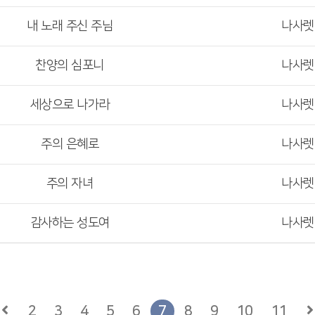
내 노래 주신 주님
나사
찬양의 심포니
나사
세상으로 나가라
나사
주의 은혜로
나사
주의 자녀
나사
감사하는 성도여
나사
2
3
4
5
6
7
8
9
10
11