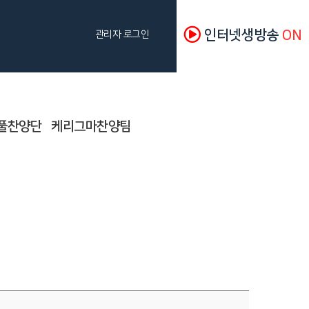
인터넷생방송
ON
관리자 로그인
풀찬양단
케리그마찬양팀