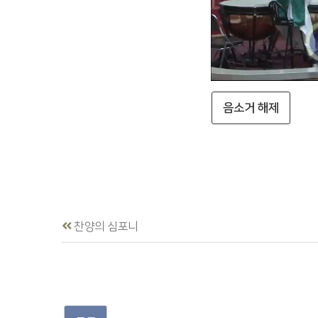
음소거 해제
찬양의 심포니