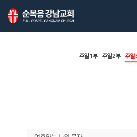
주일1부
주일2부
주일
여호와는 나의 목자