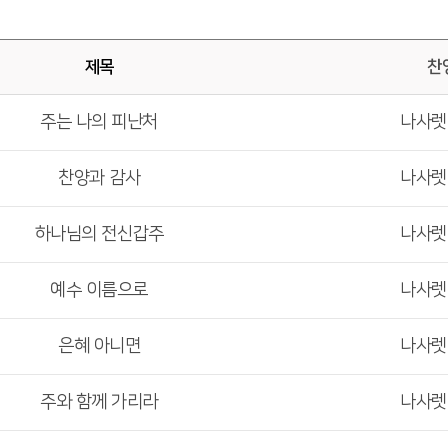
제목
찬
주는 나의 피난처
나사
찬양과 감사
나사
하나님의 전신갑주
나사
예수 이름으로
나사
은혜 아니면
나사
주와 함께 가리라
나사