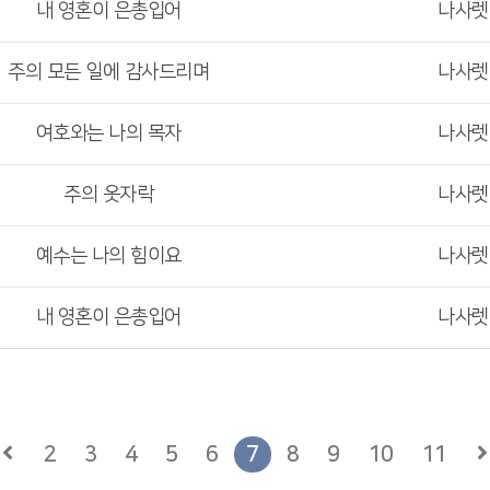
내 영혼이 은총입어
나사
주의 모든 일에 감사드리며
나사
여호와는 나의 목자
나사
주의 옷자락
나사
예수는 나의 힘이요
나사
내 영혼이 은총입어
나사
2
3
4
5
6
7
8
9
10
11