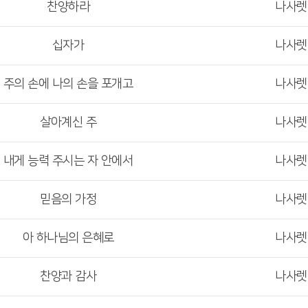
찬양하라
나사
십자가
나사
주의 손에 나의 손을 포개고
나사
살아계신 주
나사
내게 능력 주시는 자 안에서
나사
믿음의 가정
나사
아 하나님의 은혜로
나사
찬양과 감사
나사