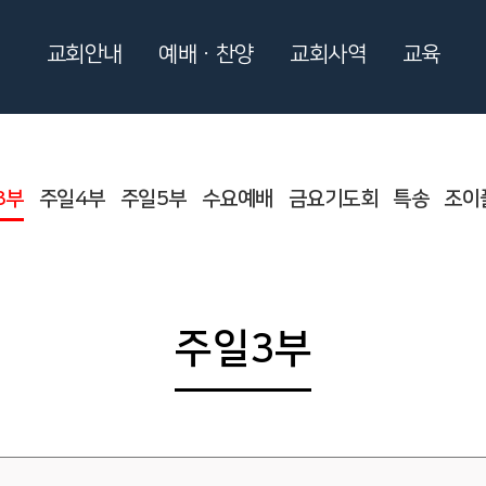
교회안내
예배ㆍ찬양
교회사역
교육
3부
주일4부
주일5부
수요예배
금요기도회
특송
조이
주일3부