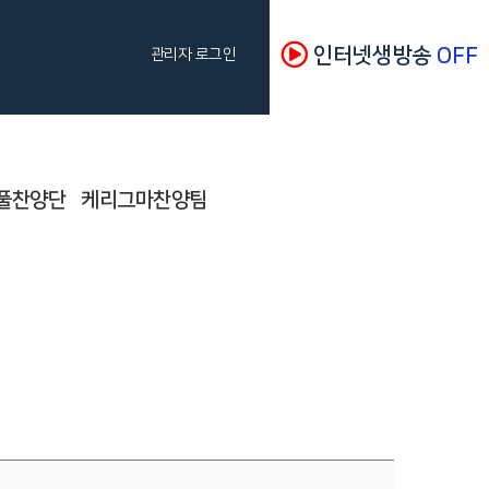
인터넷생방송
OFF
관리자 로그인
풀찬양단
케리그마찬양팀