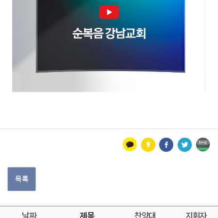
목록
날짜
제목
찬양대
지휘자