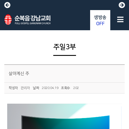
생방송
OFF
주일3부
살아계신 주
작성자
관리자
날짜
2020.04.19
조회수
202