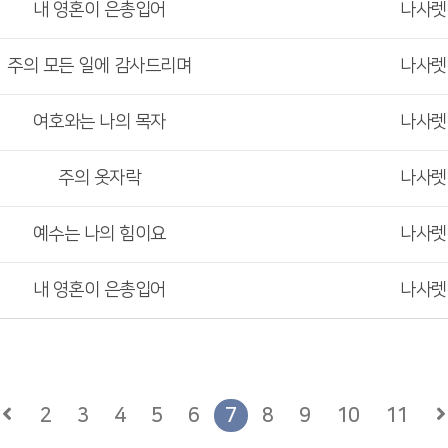
내 영혼이 은총입어
나사
주의 모든 일에 감사드리며
나사
여호와는 나의 목자
나사
주의 옷자락
나사
예수는 나의 힘이요
나사
내 영혼이 은총입어
나사
2
3
4
5
6
7
8
9
10
11