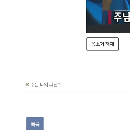
음소거 해제
주는 나의 피난처
목록