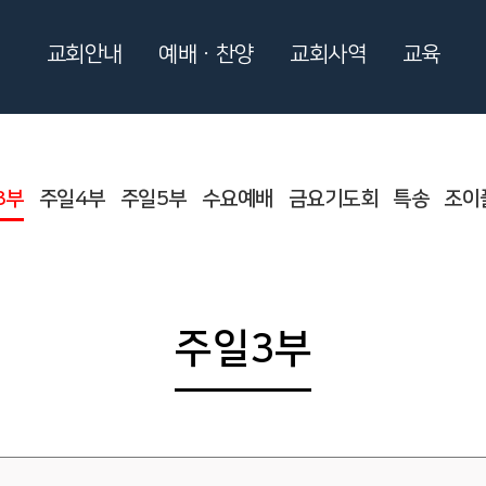
교회안내
예배ㆍ찬양
교회사역
교육
3부
주일4부
주일5부
수요예배
금요기도회
특송
조이
주일3부