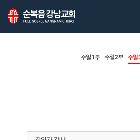
주일1부
주일2부
주일
찬양과 감사