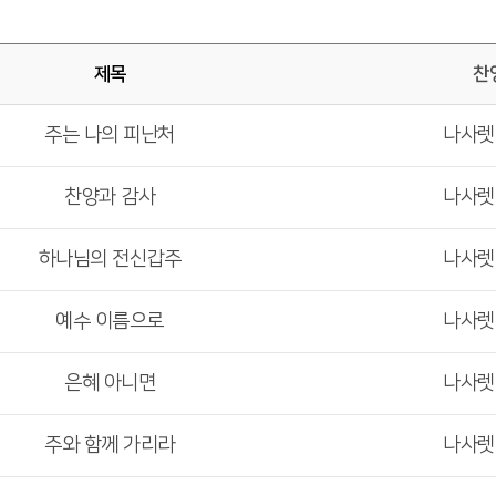
제목
찬
주는 나의 피난처
나사
찬양과 감사
나사
하나님의 전신갑주
나사
예수 이름으로
나사
은혜 아니면
나사
주와 함께 가리라
나사