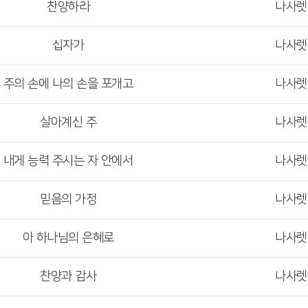
찬양하라
나사
십자가
나사
주의 손에 나의 손을 포개고
나사
살아계신 주
나사
내게 능력 주시는 자 안에서
나사
믿음의 가정
나사
아 하나님의 은혜로
나사
찬양과 감사
나사