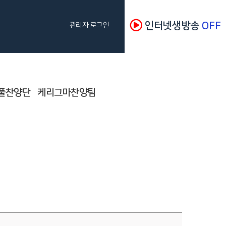
인터넷생방송
OFF
관리자 로그인
풀찬양단
케리그마찬양팀