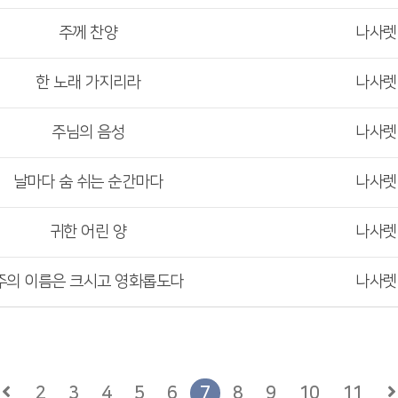
주께 찬양
나사
한 노래 가지리라
나사
주님의 음성
나사
날마다 숨 쉬는 순간마다
나사
귀한 어린 양
나사
주의 이름은 크시고 영화롭도다
나사
2
3
4
5
6
7
8
9
10
11