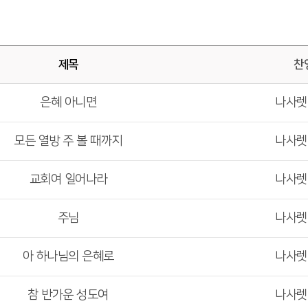
제목
찬
은혜 아니면
나사
모든 열방 주 볼 때까지
나사
교회여 일어나라
나사
주님
나사
아 하나님의 은혜로
나사
참 반가운 성도여
나사