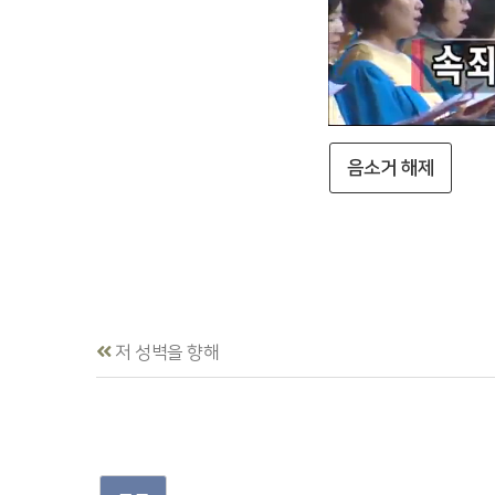
음소거 해제
저 성벽을 향해