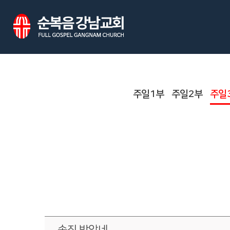
주일1부
주일2부
주일
속죄 받았네