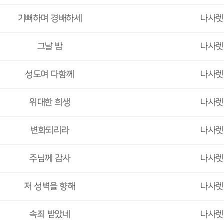
기뻐하며 경배하세
나사
그날 밤
나사
성도여 다함께
나사
위대한 희생
나사
변화되리라
나사
주님께 감사
나사
저 성벽을 향해
나사
속죄 받았네
나사