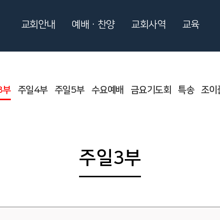
교회안내
예배ㆍ찬양
교회사역
교육
3부
주일4부
주일5부
수요예배
금요기도회
특송
조이
주일3부