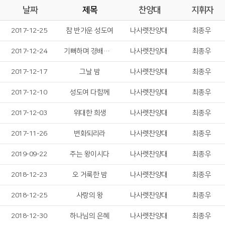
날짜
제목
찬양대
지휘자
2017-12-25
참 반가운 성도여
나사렛찬양대
최종우
2017-12-24
기뻐하며 경배하세
나사렛찬양대
최종우
2017-12-17
그날 밤
나사렛찬양대
최종우
2017-12-10
성도여 다함께
나사렛찬양대
최종우
2017-12-03
위대한 희생
나사렛찬양대
최종우
2017-11-26
변화되리라
나사렛찬양대
최종우
2019-09-22
주는 왕이시다
나사렛찬양대
최종우
2018-12-23
오 거룩한 밤
나사렛찬양대
최종우
2018-12-25
사랑의 왕
나사렛찬양대
최종우
2018-12-30
하나님의 은혜
나사렛찬양대
최종우