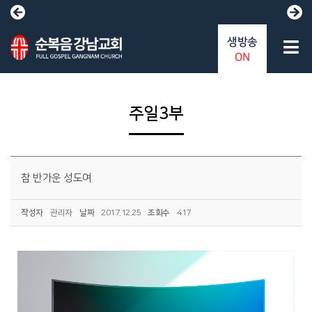
생방송
ON
주일3부
참 반가운 성도여
작성자
관리자
날짜
2017.12.25
조회수
417