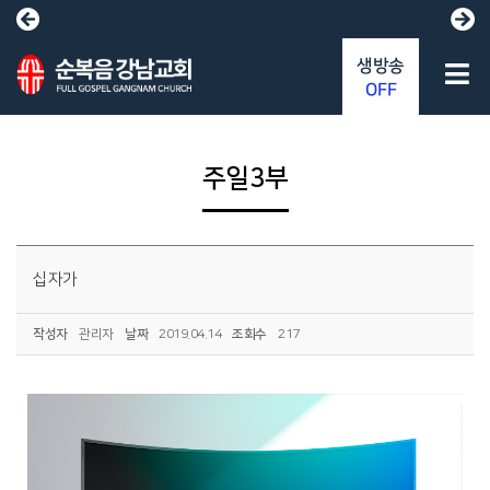
생방송
OFF
주일3부
십자가
작성자
관리자
날짜
2019.04.14
조회수
217