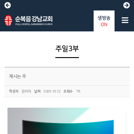
생방송
ON
주일3부
계시는 주
작성자
관리자
날짜
2025.10.12
조회수
76