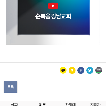
목록
날짜
제목
찬양대
지휘자