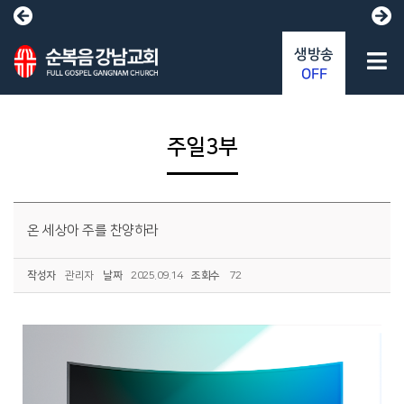
생방송
OFF
주일3부
온 세상아 주를 찬양하라
작성자
관리자
날짜
2025.09.14
조회수
72