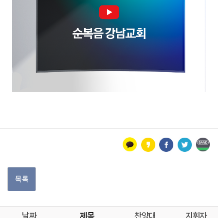
목록
날짜
제목
찬양대
지휘자