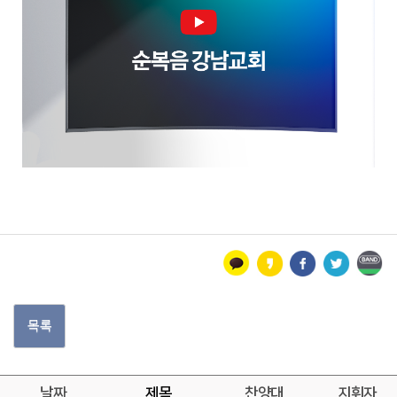
목록
날짜
제목
찬양대
지휘자