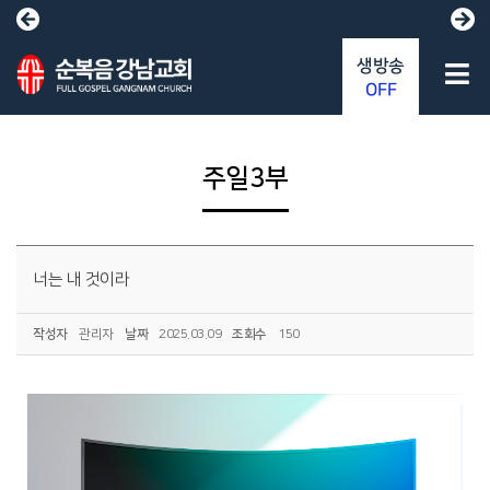
생방송
OFF
주일3부
너는 내 것이라
작성자
관리자
날짜
2025.03.09
조회수
150