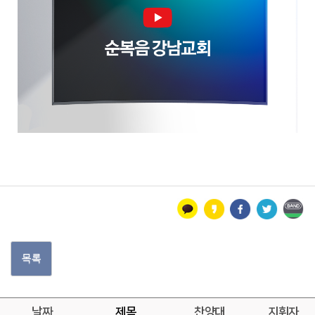
목록
날짜
제목
찬양대
지휘자