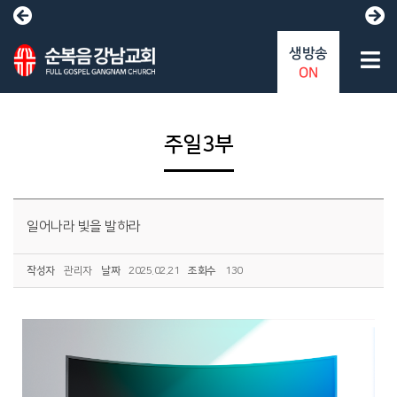
생방송
ON
주일3부
일어나라 빛을 발하라
작성자
관리자
날짜
2025.02.21
조회수
130