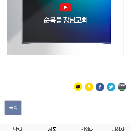
목록
날짜
제목
찬양대
지휘자