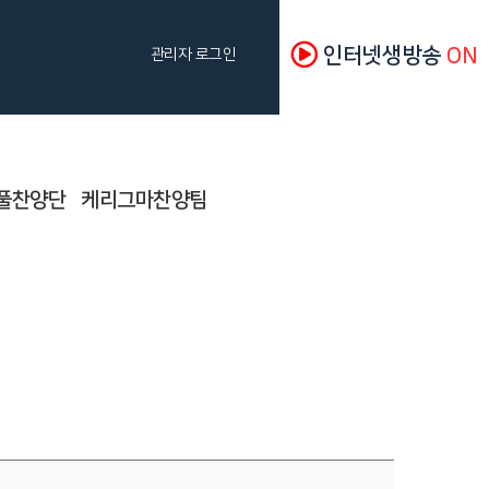
인터넷생방송
ON
관리자 로그인
풀찬양단
케리그마찬양팀