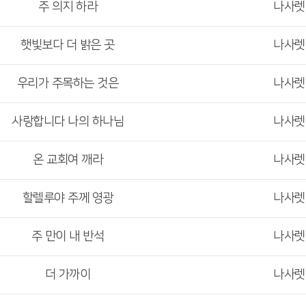
주 의지 하라
나사
햇빛보다 더 밝은 곳
나사
우리가 주목하는 것은
나사
사랑합니다 나의 하나님
나사
온 교회여 깨라
나사
할렐루야 주께 영광
나사
주 만이 내 반석
나사
더 가까이
나사