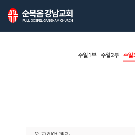
주일1부
주일2부
주일
온 교회여 깨라