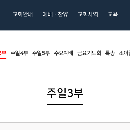
교회안내
예배ㆍ찬양
교회사역
교육
3부
주일4부
주일5부
수요예배
금요기도회
특송
조이
주일3부