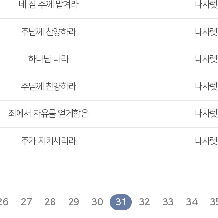
네 짐 주께 맡겨라
나사
주님께 찬양하라
나사
하나님 나라
나사
주님께 찬양하라
나사
죄에서 자유를 얻게함은
나사
주가 지키시리라
나사
26
27
28
29
30
31
32
33
34
3