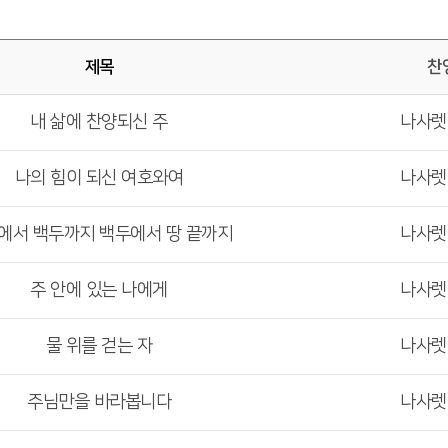
제목
찬
내 삶에 찬양되신 주
나사
나의 힘이 되신 여호와여
나사
에서 백두까지 백두에서 땅 끝까지
나사
주 안에 있는 나에게
나사
물 위를 걷는 자
나사
주님만을 바라봅니다
나사