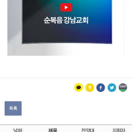
목록
날짜
제목
찬양대
지휘자