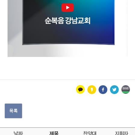
목록
날짜
제목
찬양대
지휘자