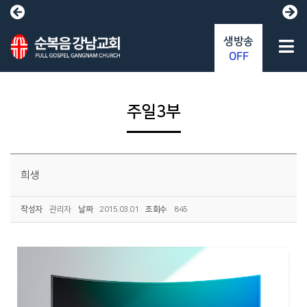
생방송
OFF
주일3부
희생
작성자
관리자
날짜
2015.03.01
조회수
845