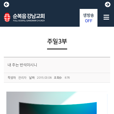
생방송
OFF
주일3부
내 주는 반석이시니
작성자
관리자
날짜
2015.03.08
조회수
876