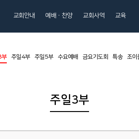
교회안내
예배ㆍ찬양
교회사역
교육
3부
주일4부
주일5부
수요예배
금요기도회
특송
조이
주일3부