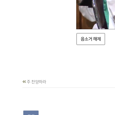
음소거 해제
주 찬양하라