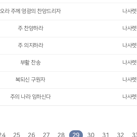
오라 주께 영광의 찬양드리자
나사
주 찬양하라
나사
주 의지하라
나사
부활 찬송
나사
복되신 구원자
나사
주의 나라 임하신다
나사
24
25
26
27
28
29
30
31
32
3