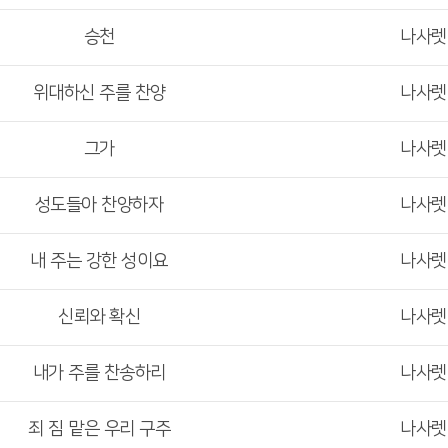
승천
나사
위대하신 주를 찬양
나사
그가
나사
성도들아 찬양하자
나사
내 주는 강한 성이요
나사
신뢰와 확신
나사
내가 주를 찬송하리
나사
죄 짐 맡은 우리 구주
나사