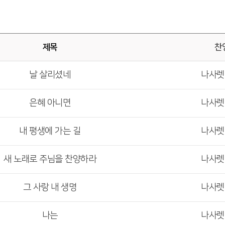
제목
찬
날 살리셨네
나사
은혜 아니면
나사
내 평생에 가는 길
나사
새 노래로 주님을 찬양하라
나사
그 사랑 내 생명
나사
나는
나사