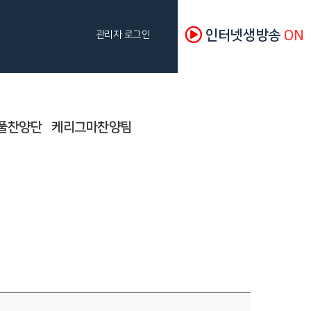
인터넷생방송
ON
관리자 로그인
풀찬양단
케리그마찬양팀