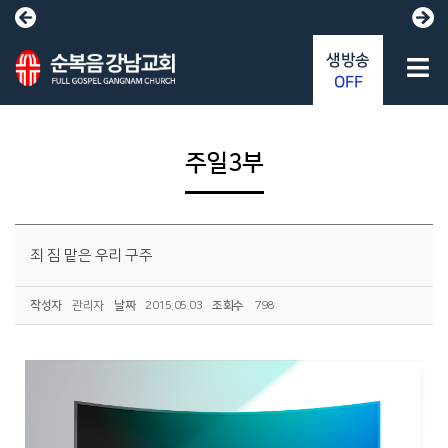
생방송
OFF
주일3부
죄 짐 맡은 우리 구주
작성자
관리자
날짜
2015.05.03
조회수
798