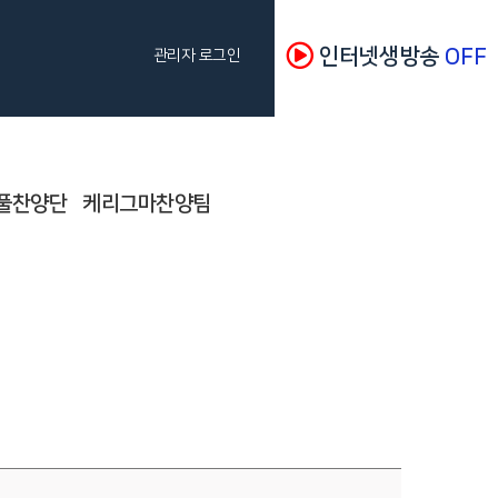
인터넷생방송
OFF
관리자 로그인
풀찬양단
케리그마찬양팀