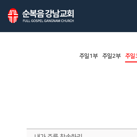
주일1부
주일2부
주일
내가 주를 찬송하리