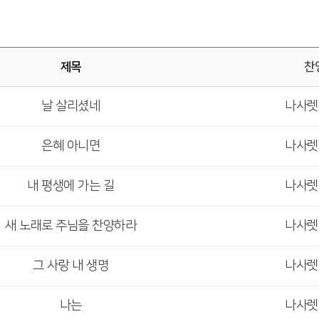
제목
찬
날 살리셨네
나사
은혜 아니면
나사
내 평생에 가는 길
나사
새 노래로 주님을 찬양하라
나사
그 사랑 내 생명
나사
나는
나사