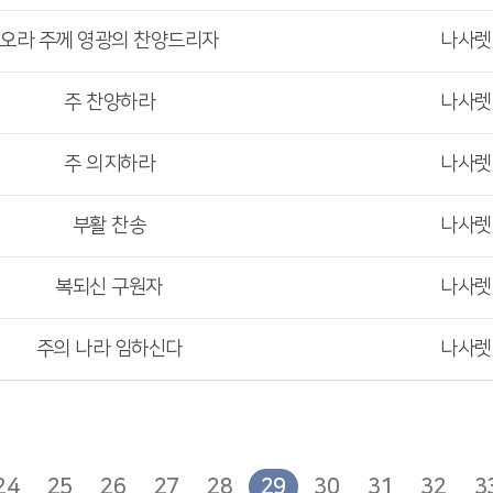
오라 주께 영광의 찬양드리자
나사
주 찬양하라
나사
주 의지하라
나사
부활 찬송
나사
복되신 구원자
나사
주의 나라 임하신다
나사
24
25
26
27
28
29
30
31
32
3