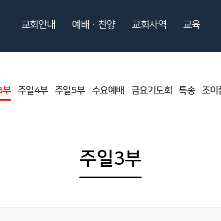
교회안내
예배ㆍ찬양
교회사역
교육
3부
주일4부
주일5부
수요예배
금요기도회
특송
조이
주일3부