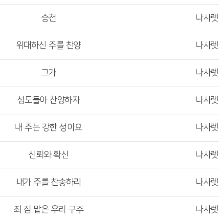
승천
나사
위대하신 주를 찬양
나사
그가
나사
성도들아 찬양하자
나사
내 주는 강한 성이요
나사
신뢰와 확신
나사
내가 주를 찬송하리
나사
죄 짐 맡은 우리 구주
나사