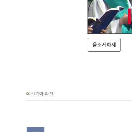
음소거 해제
신뢰와 확신