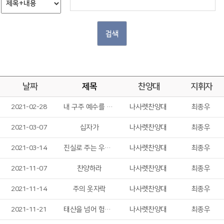
검색
날짜
제목
찬양대
지휘자
2021-02-28
내 구주 예수를 더욱 사랑
나사렛찬양대
최종우
2021-03-07
십자가
나사렛찬양대
최종우
2021-03-14
진실로 주는 우리의 슬픔 맡으셨네
나사렛찬양대
최종우
2021-11-07
찬양하라
나사렛찬양대
최종우
2021-11-14
주의 옷자락
나사렛찬양대
최종우
2021-11-21
태산을 넘어 험곡에 가도
나사렛찬양대
최종우