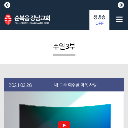
생방송
OFF
주일3부
내 구주 예수를 더욱 사랑
2021.02.28