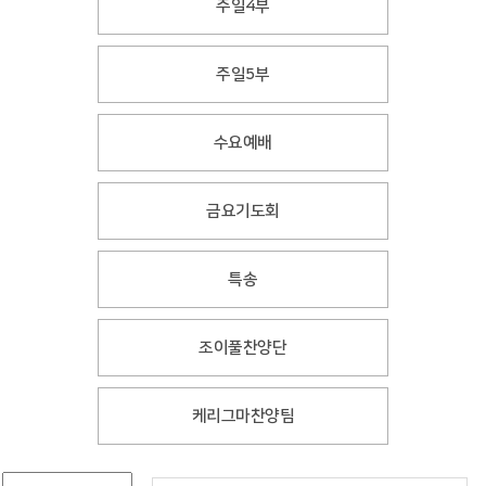
주일4부
주일5부
수요예배
금요기도회
특송
조이풀찬양단
케리그마찬양팀