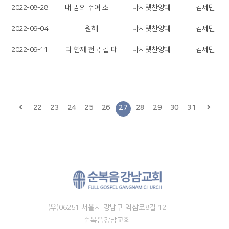
2022-08-28
내 맘의 주여 소망되소서
나사렛찬양대
김세민
2022-09-04
원해
나사렛찬양대
김세민
2022-09-11
다 함께 천국 갈 때
나사렛찬양대
김세민
22
23
24
25
26
27
28
29
30
31
(우)06251 서울시 강남구 역삼로8길 12
순복음강남교회