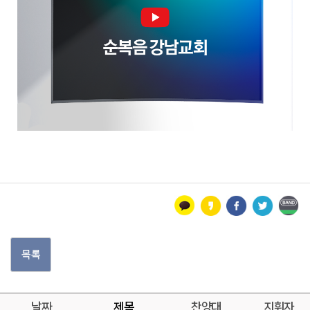
목록
날짜
제목
찬양대
지휘자