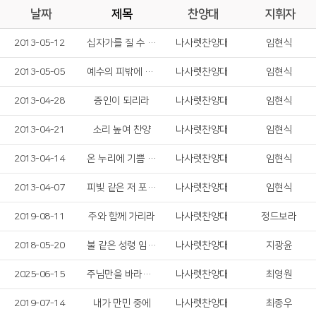
날짜
제목
찬양대
지휘자
2013-05-12
십자가를 질 수 있나
나사렛찬양대
임현식
2013-05-05
예수의 피밖에 없네
나사렛찬양대
임현식
2013-04-28
증인이 되리라
나사렛찬양대
임현식
2013-04-21
소리 높여 찬양
나사렛찬양대
임현식
2013-04-14
온 누리에 기쁨 넘치네
나사렛찬양대
임현식
2013-04-07
피빛 같은 저 포도주 흘러내리듯
나사렛찬양대
임현식
2019-08-11
주와 함께 가리라
나사렛찬양대
정드보라
2018-05-20
불 같은 성령 임하소서
나사렛찬양대
지광윤
2025-06-15
주님만을 바라봅니다
나사렛찬양대
최영원
2019-07-14
내가 만민 중에
나사렛찬양대
최종우