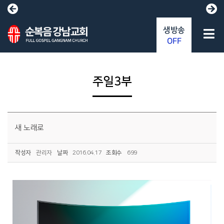
생방송
OFF
주일3부
새 노래로
작성자
관리자
날짜
2016.04.17
조회수
699