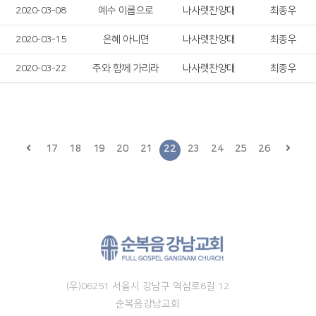
2020-03-08
예수 이름으로
나사렛찬양대
최종우
2020-03-15
은혜 아니면
나사렛찬양대
최종우
2020-03-22
주와 함께 가리라
나사렛찬양대
최종우
17
18
19
20
21
22
23
24
25
26
(우)06251 서울시 강남구 역삼로8길 12
순복음강남교회