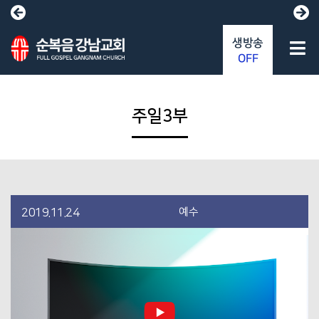
생방송
OFF
주일3부
예수
2019.11.24