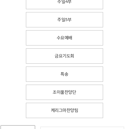
주일4부
주일5부
수요예배
금요기도회
특송
조이풀찬양단
케리그마찬양팀