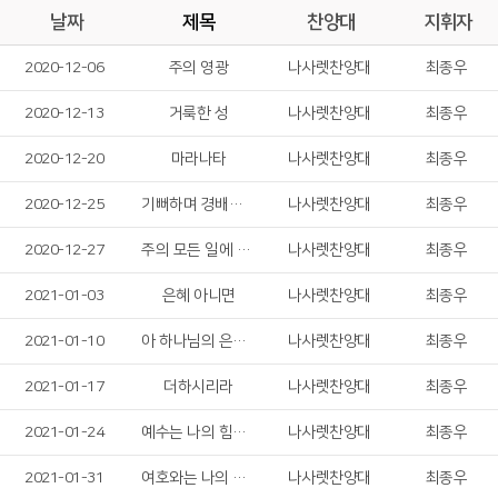
날짜
제목
찬양대
지휘자
2020-12-06
주의 영광
나사렛찬양대
최종우
2020-12-13
거룩한 성
나사렛찬양대
최종우
2020-12-20
마라나타
나사렛찬양대
최종우
2020-12-25
기뻐하며 경배하세
나사렛찬양대
최종우
2020-12-27
주의 모든 일에 감사드리며
나사렛찬양대
최종우
2021-01-03
은혜 아니면
나사렛찬양대
최종우
2021-01-10
아 하나님의 은혜로
나사렛찬양대
최종우
2021-01-17
더하시리라
나사렛찬양대
최종우
2021-01-24
예수는 나의 힘이요
나사렛찬양대
최종우
2021-01-31
여호와는 나의 목자
나사렛찬양대
최종우