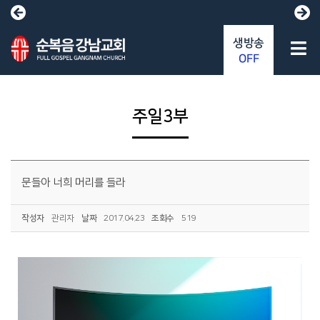
생방송
OFF
주일3부
문들아 너희 머리를 들라
작성자
관리자
날짜
2017.04.23
조회수
519