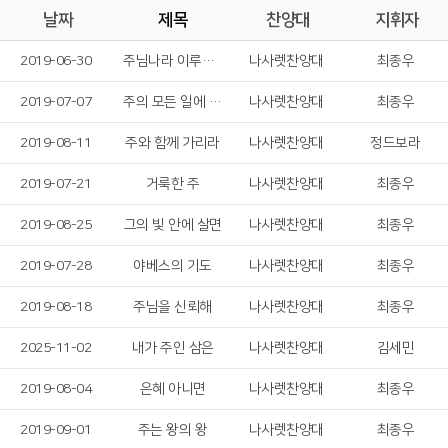
날짜
제목
찬양대
지휘자
2019-06-30
주님나라 이루게 하소서
나사렛찬양대
최종우
2019-07-07
주의 모든 일에 감사드리며
나사렛찬양대
최종우
2019-08-11
주와 함께 가리라
나사렛찬양대
정드보라
2019-07-21
거룩한 주
나사렛찬양대
최종우
2019-08-25
그의 빛 안에 살면
나사렛찬양대
최종우
2019-07-28
야베스의 기도
나사렛찬양대
최종우
2019-08-18
주님을 신뢰해
나사렛찬양대
최종우
2025-11-02
내가 주인 삼은
나사렛찬양대
김세민
2019-08-04
은혜 아니면
나사렛찬양대
최종우
2019-09-01
주는 왕의 왕
나사렛찬양대
최종우