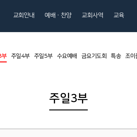
교회안내
예배ㆍ찬양
교회사역
교육
3부
주일4부
주일5부
수요예배
금요기도회
특송
조이
주일3부