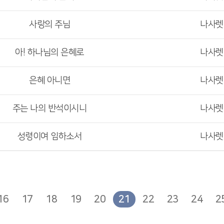
사랑의 주님
나사
아! 하나님의 은혜로
나사
은혜 아니면
나사
주는 나의 반석이시니
나사
성령이여 임하소서
나사
16
17
18
19
20
21
22
23
24
2