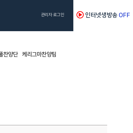
인터넷생방송
OFF
관리자 로그인
풀찬양단
케리그마찬양팀