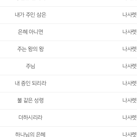
내가 주인 삼은
나사
은혜 아니면
나사
주는 왕의 왕
나사
주님
나사
내 증인 되리라
나사
불 같은 성령
나사
더하시리라
나사
하나님의 은혜
나사