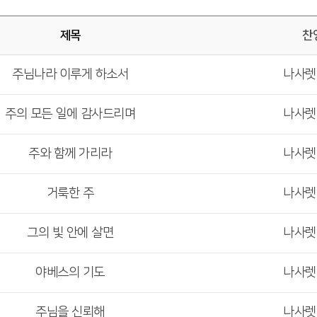
제목
찬
주님나라 이루게 하소서
나사
주의 모든 일에 감사드리며
나사
주와 함께 가리라
나사
거룩한 주
나사
그의 빛 안에 살면
나사
야베스의 기도
나사
주님을 신뢰해
나사