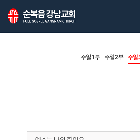
주일1부
주일2부
주일
예수는 나의 힘이요