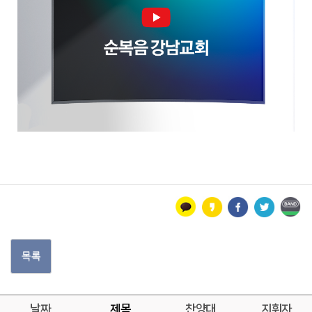
목록
날짜
제목
찬양대
지휘자