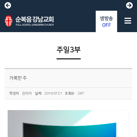
생방송
OFF
주일3부
거룩한 주
작성자
관리자
날짜
2019.07.21
조회수
267