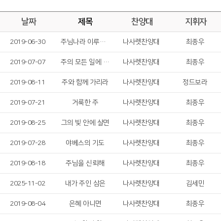
날짜
제목
찬양대
지휘자
2019-06-30
주님나라 이루게 하소서
나사렛찬양대
최종우
2019-07-07
주의 모든 일에 감사드리며
나사렛찬양대
최종우
2019-08-11
주와 함께 가리라
나사렛찬양대
정드보라
2019-07-21
거룩한 주
나사렛찬양대
최종우
2019-08-25
그의 빛 안에 살면
나사렛찬양대
최종우
2019-07-28
야베스의 기도
나사렛찬양대
최종우
2019-08-18
주님을 신뢰해
나사렛찬양대
최종우
2025-11-02
내가 주인 삼은
나사렛찬양대
김세민
2019-08-04
은혜 아니면
나사렛찬양대
최종우