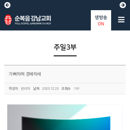
생방송
ON
주일3부
기뻐하며 경배하세
작성자
관리자
날짜
2020.12.25
조회수
191