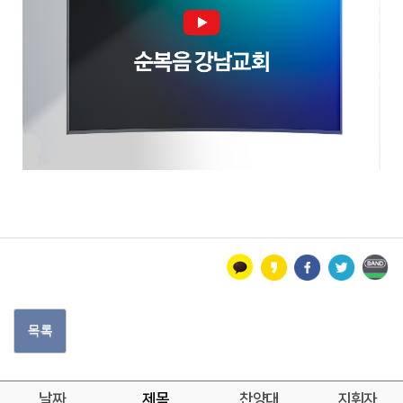
목록
날짜
제목
찬양대
지휘자