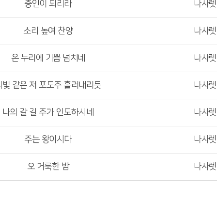
증인이 되리라
나사
소리 높여 찬양
나사
온 누리에 기쁨 넘치네
나사
피빛 같은 저 포도주 흘러내리듯
나사
나의 갈 길 주가 인도하시네
나사
주는 왕이시다
나사
오 거룩한 밤
나사