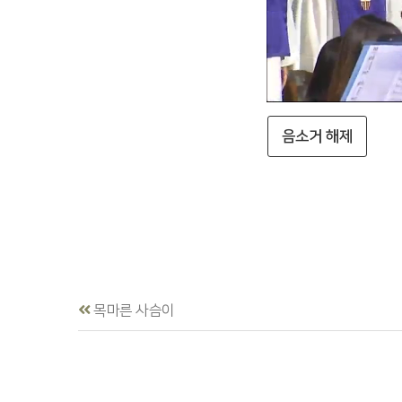
음소거 해제
목마른 사슴이