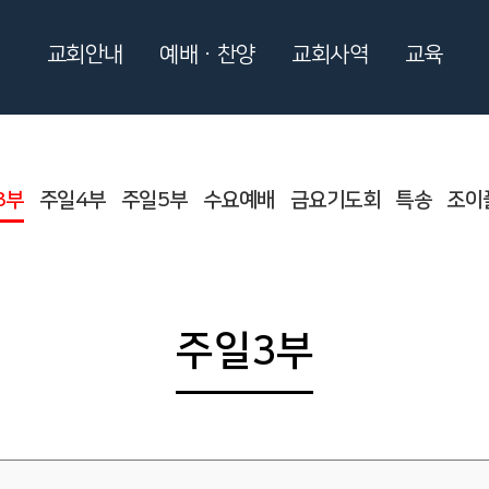
교회안내
예배ㆍ찬양
교회사역
교육
3부
주일4부
주일5부
수요예배
금요기도회
특송
조이
주일3부