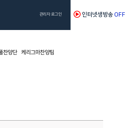
인터넷생방송
OFF
관리자 로그인
풀찬양단
케리그마찬양팀