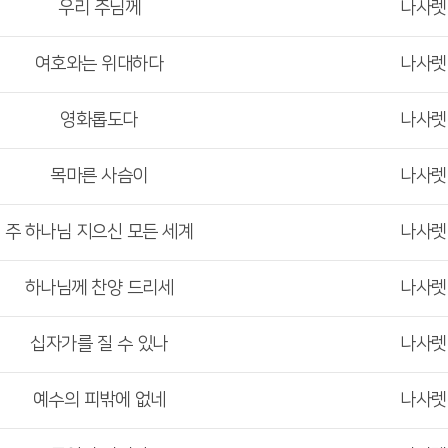
우리 주님께
나사
여호와는 위대하다
나사
영화롭도다
나사
목마른 사슴이
나사
주 하나님 지으신 모든 세계
나사
하나님께 찬양 드리세
나사
십자가를 질 수 있나
나사
예수의 피밖에 없네
나사