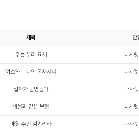
제목
찬
주는 우리 요새
나사
여호와는 나의 목자시니
나사
십자가 군병들아
나사
샘물과 같은 보혈
나사
매일 주만 섬기리라
나사