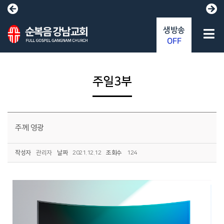
생방송
OFF
주일3부
주께 영광
작성자
관리자
날짜
2021.12.12
조회수
124