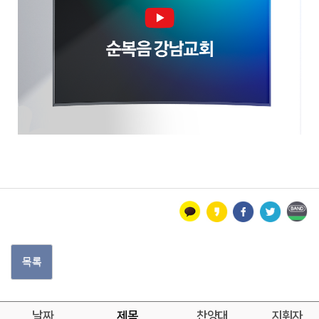
목록
날짜
제목
찬양대
지휘자