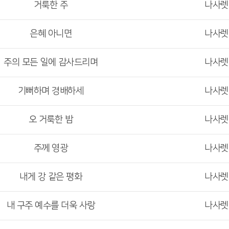
거룩한 주
나사
은혜 아니면
나사
주의 모든 일에 감사드리며
나사
기뻐하며 경배하세
나사
오 거룩한 밤
나사
주께 영광
나사
내게 강 같은 평화
나사
내 구주 예수를 더욱 사랑
나사