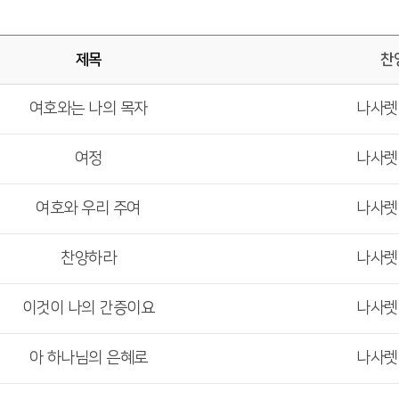
제목
찬
여호와는 나의 목자
나사
여정
나사
여호와 우리 주여
나사
찬양하라
나사
이것이 나의 간증이요
나사
아 하나님의 은혜로
나사