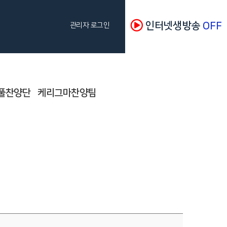
인터넷생방송
OFF
관리자 로그인
풀찬양단
케리그마찬양팀