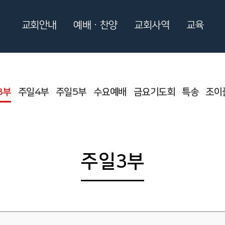
교회안내
예배ㆍ찬양
교회사역
교육
3부
주일4부
주일5부
수요예배
금요기도회
특송
조이
주일3부