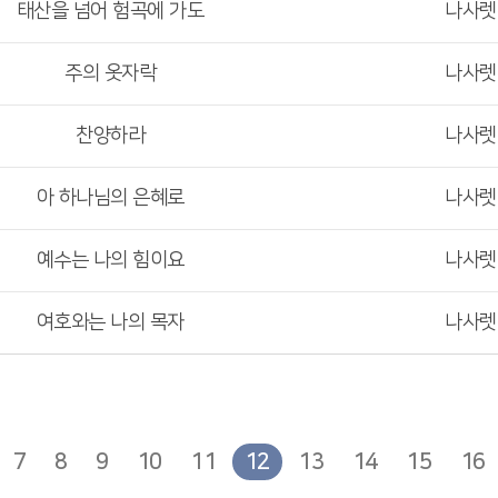
태산을 넘어 험곡에 가도
나사
주의 옷자락
나사
찬양하라
나사
아 하나님의 은혜로
나사
예수는 나의 힘이요
나사
여호와는 나의 목자
나사
7
8
9
10
11
12
13
14
15
16