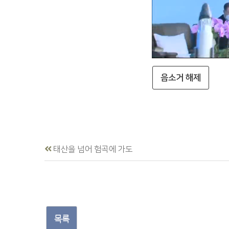
음소거 해제
태산을 넘어 험곡에 가도
목록