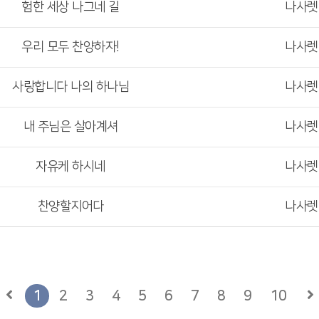
험한 세상 나그네 길
나사
우리 모두 찬양하자!
나사
사랑합니다 나의 하나님
나사
내 주님은 살아계셔
나사
자유케 하시네
나사
찬양할지어다
나사
1
2
3
4
5
6
7
8
9
10