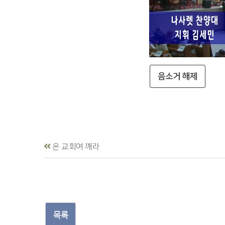
음소거 해제
온 교회여 깨라
목록