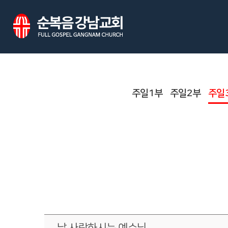
주일1부
주일2부
주일
날 사랑하시는 예수님