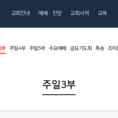
교회안내
예배ㆍ찬양
교회사역
교육
3부
주일4부
주일5부
수요예배
금요기도회
특송
조이
주일3부