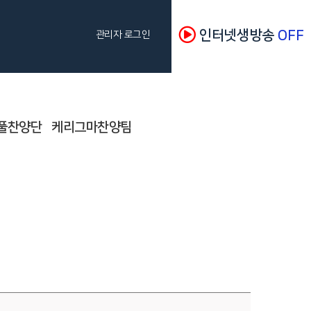
인터넷생방송
OFF
관리자 로그인
풀찬양단
케리그마찬양팀