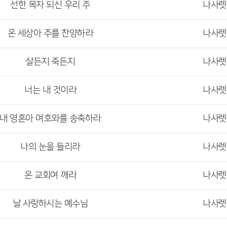
선한 목자 되신 우리 주
나사
온 세상아 주를 찬양하라
나사
살든지 죽든지
나사
너는 내 것이라
나사
내 영혼아 여호와를 송축하라
나사
나의 눈을 들리라
나사
온 교회여 깨라
나사
날 사랑하시는 예수님
나사