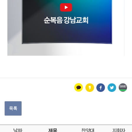
목록
날짜
제목
찬양대
지휘자