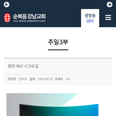
생방송
OFF
주일3부
험한 세상 나그네 길
작성자
관리자
날짜
2026.04.26
조회수
49