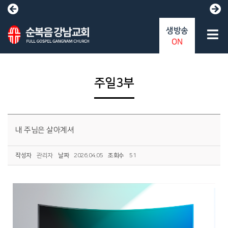
생방송
ON
주일3부
내 주님은 살아계셔
작성자
관리자
날짜
2026.04.05
조회수
51