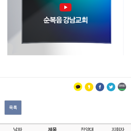
목록
날짜
제목
찬양대
지휘자