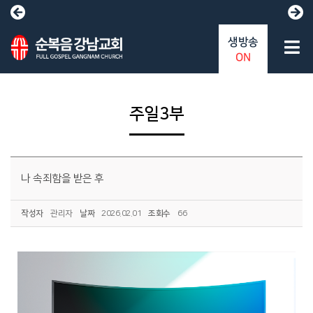
생방송
ON
주일3부
나 속죄함을 받은 후
작성자
관리자
날짜
2026.02.01
조회수
66