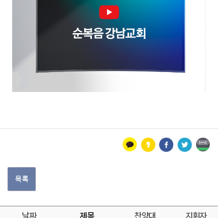
목록
날짜
제목
찬양대
지휘자