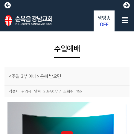
생방송
OFF
주일예배
<주일 3부 예배> 은혜 받으면
작성자
관리자
날짜
2024.07.17
조회수
155