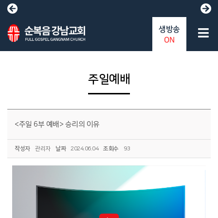
생방송
ON
주일예배
<주일 6부 예배> 승리의 이유
작성자
관리자
날짜
2024.06.04
조회수
93