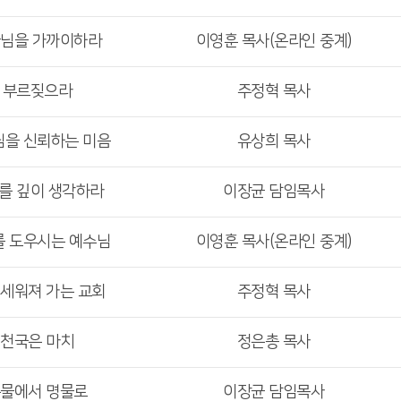
나님을 가까이하라
이영훈 목사(온라인 중계)
> 부르짖으라
주정혁 목사
님을 신뢰하는 미음
유상희 목사
수를 깊이 생각하라
이장균 담임목사
를 도우시는 예수님
이영훈 목사(온라인 중계)
 세워져 가는 교회
주정혁 목사
 천국은 마치
정은총 목사
흉물에서 명물로
이장균 담임목사