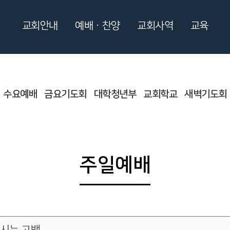
교회안내
예배ㆍ찬양
교회사역
교육
수요예배
금요기도회
대학청년부
교회학교
새벽기도회
주일예배
하시는 고백