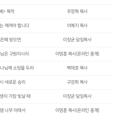
배> 목적
주정혁 목사
리는 깨져야 합니다
이예지 목사
 은혜 받으면
이장균 담임목사
나님은 구원이시라
이영훈 목사(온라인 중계)
하나님께 소망을 두라
백재호 목사
다시 새로운 승리
구경희 목사
인생이 가장 빛날 때
이장균 담임목사
로뎀 나무 아래서
이영훈 목사(온라인 중계)