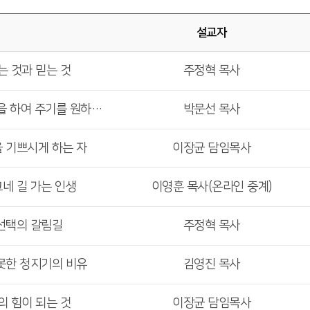
설교자
는 것과 믿는 것
주정혁 목사
<주일 6부 예배> 네게 무엇을 하여 주기를 원하느냐
박문선 목사
을 기쁘시게 하는 자
이장균 담임목사
그네 길 가는 인생
이영훈 목사(온라인 중계)
 선택의 갈림길
주정혁 목사
 못한 청지기의 비유
김영진 목사
의 힘이 되는 것
이장균 담임목사