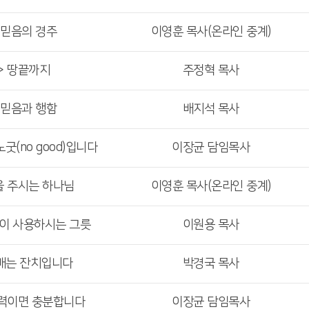
 믿음의 경주
이영훈 목사(온라인 중계)
> 땅끝까지
주정혁 목사
 믿음과 행함
배지석 목사
굿(no good)입니다
이장균 담임목사
을 주시는 하나님
이영훈 목사(온라인 중계)
님이 사용하시는 그릇
이원용 목사
예배는 잔치입니다
박경국 목사
능력이면 충분합니다
이장균 담임목사