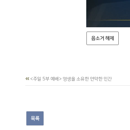
음소거 해제
<주일 5부 예배> 영생을 소유한 연약한 인간
목록