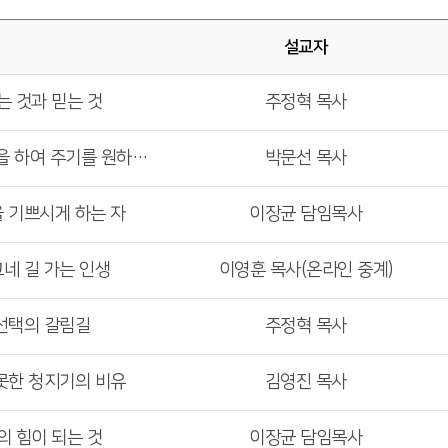
설교자
는 것과 믿는 것
주정혁 목사
<주일 6부 예배> 네게 무엇을 하여 주기를 원하느냐
박문선 목사
을 기쁘시게 하는 자
이장균 담임목사
그네 길 가는 인생
이영훈 목사(온라인 중계)
 선택의 갈림길
주정혁 목사
 못한 청지기의 비유
김영진 목사
의 힘이 되는 것
이장균 담임목사