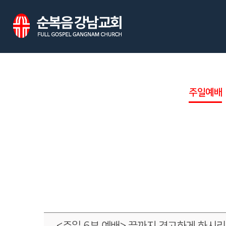
주일예배
<주일 6부 예배> 끝까지 견고하게 하시