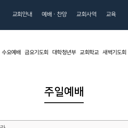
교회안내
예배ㆍ찬양
교회사역
교육
수요예배
금요기도회
대학청년부
교회학교
새벽기도회
주일예배
리라