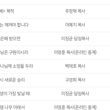
배> 목적
주정혁 목사
리는 깨져야 합니다
이예지 목사
 은혜 받으면
이장균 담임목사
나님은 구원이시라
이영훈 목사(온라인 중계)
하나님께 소망을 두라
백재호 목사
다시 새로운 승리
구경희 목사
인생이 가장 빛날 때
이장균 담임목사
로뎀 나무 아래서
이영훈 목사(온라인 중계)