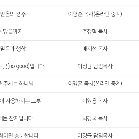
 믿음의 경주
이영훈 목사(온라인 중계)
> 땅끝까지
주정혁 목사
 믿음과 행함
배지석 목사
굿(no good)입니다
이장균 담임목사
을 주시는 하나님
이영훈 목사(온라인 중계)
님이 사용하시는 그릇
이원용 목사
예배는 잔치입니다
박경국 목사
능력이면 충분합니다
이장균 담임목사