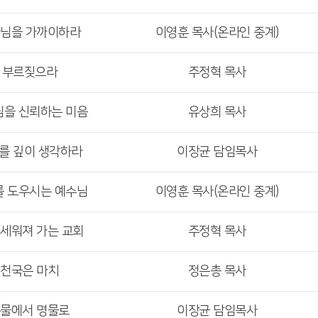
나님을 가까이하라
이영훈 목사(온라인 중계)
> 부르짖으라
주정혁 목사
님을 신뢰하는 미음
유상희 목사
수를 깊이 생각하라
이장균 담임목사
를 도우시는 예수님
이영훈 목사(온라인 중계)
 세워져 가는 교회
주정혁 목사
 천국은 마치
정은총 목사
흉물에서 명물로
이장균 담임목사