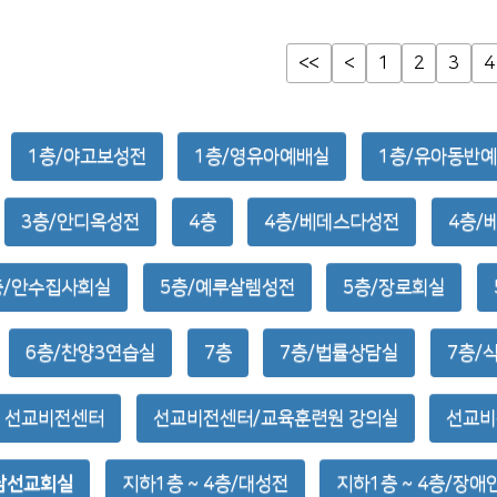
<<
<
1
2
3
4
1층/야고보성전
1층/영유아예배실
1층/유아동반
3층/안디옥성전
4층
4층/베데스다성전
4층/
층/안수집사회실
5층/예루살렘성전
5층/장로회실
6층/찬양3연습실
7층
7층/법률상담실
7층/
선교비전센터
선교비전센터/교육훈련원 강의실
선교비
/남선교회실
지하1층 ~ 4층/대성전
지하1층 ~ 4층/장