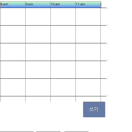
8 am
9 am
10 am
11 am
0 pm
1 p
쓰기