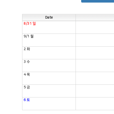
Date
8/31
일
9/1
월
2
화
3
수
4
목
5
금
6
토