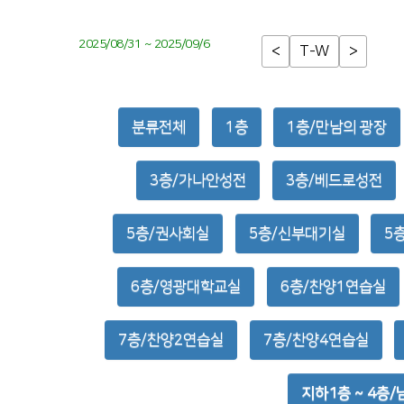
2025/08/31 ~ 2025/09/6
<
T-W
>
분류전체
1층
1층/만남의 광장
3층/가나안성전
3층/베드로성전
5층/권사회실
5층/신부대기실
5
6층/영광대학교실
6층/찬양1연습실
7층/찬양2연습실
7층/찬양4연습실
지하1층 ~ 4층