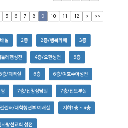
5
6
7
8
9
10
11
12
>
>>
예배실
2층
2층/행복카페
3층
베들레헴성전
4층/요한성전
5층
5층/폐백실
6층
6층/여호수아성전
식당
7층/신앙상담실
7층/전도부실
전센터/대학청년부 예배실
지하1층 ~ 4층
애인사랑선교회 성전