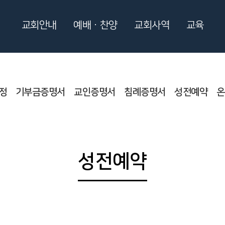
교회안내
예배ㆍ찬양
교회사역
교육
정
기부금증명서
교인증명서
침례증명서
성전예약
온
성전예약