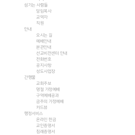
섬기는 사람들
담임목사
교역자
직원
안내
오시는 길
예배안내
본관안내
선교비전센터 안내
전화번호
공지사항
성도사업장
간행물
교회주보
명절 가정예배
구역예배공과
금주의 가정예배
카드뷰
행정서비스
온라인 헌금
교인증명서
침례증명서