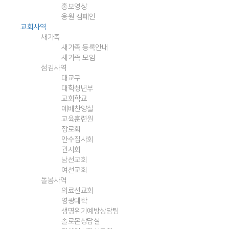
홍보영상
응원 캠페인
교회사역
새가족
새가족 등록안내
새가족 모임
섬김사역
대교구
대학청년부
교회학교
예배찬양실
교육훈련원
장로회
안수집사회
권사회
남선교회
여선교회
돌봄사역
의료선교회
영광대학
생명위기예방상담팀
솔로몬상담실