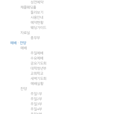
성전예약
채플웨딩홀
둘러보기
사용안내
예약현황
웨딩가이드
자료실
총무부
예배ㆍ찬양
예배
주일예배
수요예배
금요기도회
대학청년부
교회학교
새벽기도회
예배실황
찬양
주일1부
주일2부
주일3부
주일4부