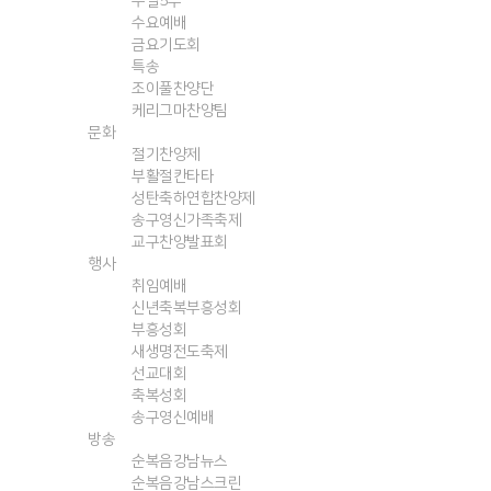
주일5부
수요예배
금요기도회
특송
조이풀찬양단
케리그마찬양팀
문화
절기찬양제
부활절칸타타
성탄축하연합찬양제
송구영신가족축제
교구찬양발표회
행사
취임예배
신년축복부흥성회
부흥성회
새생명전도축제
선교대회
축복성회
송구영신예배
방송
순복음강남뉴스
순복음강남스크린