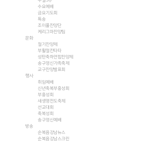
주일5부
수요예배
금요기도회
특송
조이풀찬양단
케리그마찬양팀
문화
절기찬양제
부활절칸타타
성탄축하연합찬양제
송구영신가족축제
교구찬양발표회
행사
취임예배
신년축복부흥성회
부흥성회
새생명전도축제
선교대회
축복성회
송구영신예배
방송
순복음강남뉴스
순복음강남스크린