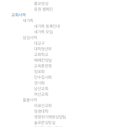
홍보영상
응원 캠페인
교회사역
새가족
새가족 등록안내
새가족 모임
섬김사역
대교구
대학청년부
교회학교
예배찬양실
교육훈련원
장로회
안수집사회
권사회
남선교회
여선교회
돌봄사역
의료선교회
영광대학
생명위기예방상담팀
솔로몬상담실