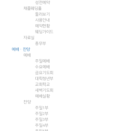
성전예약
채플웨딩홀
둘러보기
사용안내
예약현황
웨딩가이드
자료실
총무부
예배ㆍ찬양
예배
주일예배
수요예배
금요기도회
대학청년부
교회학교
새벽기도회
예배실황
찬양
주일1부
주일2부
주일3부
주일4부