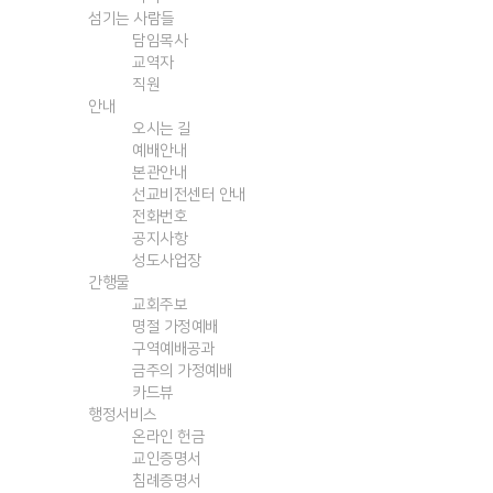
섬기는 사람들
담임목사
교역자
직원
안내
오시는 길
예배안내
본관안내
선교비전센터 안내
전화번호
공지사항
성도사업장
간행물
교회주보
명절 가정예배
구역예배공과
금주의 가정예배
카드뷰
행정서비스
온라인 헌금
교인증명서
침례증명서