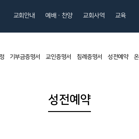
교회안내
예배ㆍ찬양
교회사역
교육
정
기부금증명서
교인증명서
침례증명서
성전예약
온
성전예약