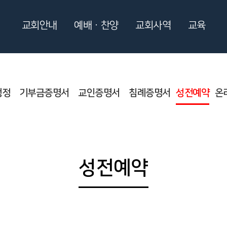
교회안내
예배ㆍ찬양
교회사역
교육
행정
기부금증명서
교인증명서
침례증명서
성전예약
온
성전예약