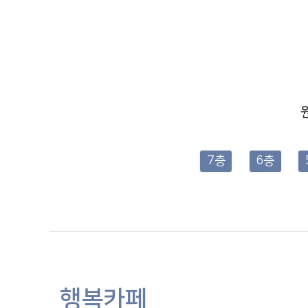
7층
6층
행복카페