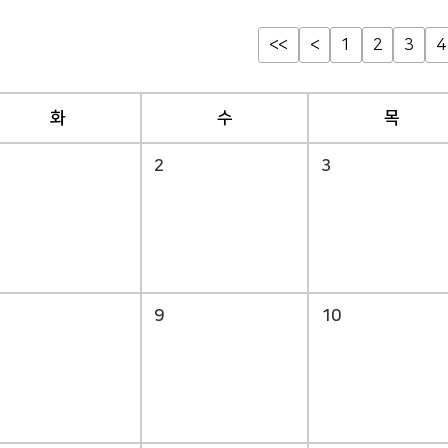
<<
<
1
2
3
4
화
수
목
2
3
9
10