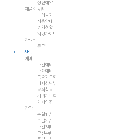
성전예약
채플웨딩홀
둘러보기
사용안내
예약현황
웨딩가이드
자료실
총무부
예배ㆍ찬양
예배
주일예배
수요예배
금요기도회
대학청년부
교회학교
새벽기도회
예배실황
찬양
주일1부
주일2부
주일3부
주일4부