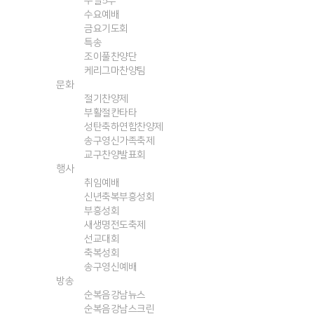
주일5부
수요예배
금요기도회
특송
조이풀찬양단
케리그마찬양팀
문화
절기찬양제
부활절칸타타
성탄축하연합찬양제
송구영신가족축제
교구찬양발표회
행사
취임예배
신년축복부흥성회
부흥성회
새생명전도축제
선교대회
축복성회
송구영신예배
방송
순복음강남뉴스
순복음강남스크린