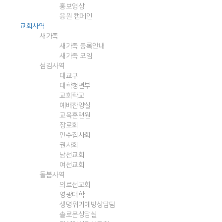
홍보영상
응원 캠페인
교회사역
새가족
새가족 등록안내
새가족 모임
섬김사역
대교구
대학청년부
교회학교
예배찬양실
교육훈련원
장로회
안수집사회
권사회
남선교회
여선교회
돌봄사역
의료선교회
영광대학
생명위기예방상담팀
솔로몬상담실