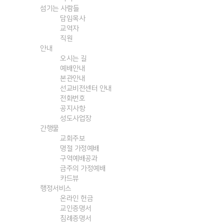
섬기는 사람들
담임목사
교역자
직원
안내
오시는 길
예배안내
본관안내
선교비전센터 안내
전화번호
공지사항
성도사업장
간행물
교회주보
명절 가정예배
구역예배공과
금주의 가정예배
카드뷰
행정서비스
온라인 헌금
교인증명서
침례증명서