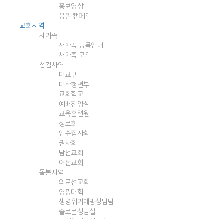
홍보영상
응원 캠페인
교회사역
새가족
새가족 등록안내
새가족 모임
섬김사역
대교구
대학청년부
교회학교
예배찬양실
교육훈련원
장로회
안수집사회
권사회
남선교회
여선교회
돌봄사역
의료선교회
영광대학
생명위기예방상담팀
솔로몬상담실