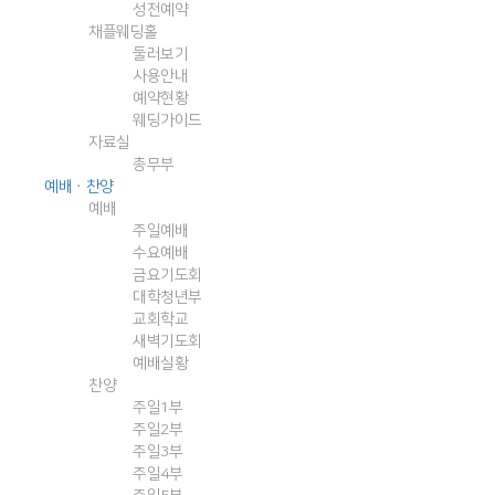
성전예약
채플웨딩홀
둘러보기
사용안내
예약현황
웨딩가이드
자료실
총무부
예배ㆍ찬양
예배
주일예배
수요예배
금요기도회
대학청년부
교회학교
새벽기도회
예배실황
찬양
주일1부
주일2부
주일3부
주일4부