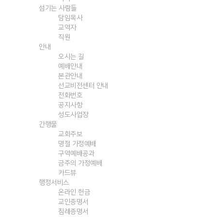
섬기는 사람들
담임목사
교역자
직원
안내
오시는 길
예배안내
본관안내
선교비전센터 안내
전화번호
공지사항
성도사업장
간행물
교회주보
명절 가정예배
구역예배공과
금주의 가정예배
카드뷰
행정서비스
온라인 헌금
교인증명서
침례증명서