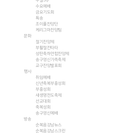
주일5부
수요예배
금요기도회
특송
조이풀찬양단
케리그마찬양팀
문화
절기찬양제
부활절칸타타
성탄축하연합찬양제
송구영신가족축제
교구찬양발표회
행사
취임예배
신년축복부흥성회
부흥성회
새생명전도축제
선교대회
축복성회
송구영신예배
방송
순복음강남뉴스
순복음강남스크린