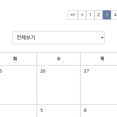
<<
<
1
2
3
4
화
수
목
5
26
27
5
6