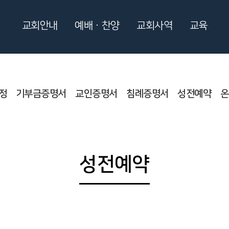
교회안내
예배ㆍ찬양
교회사역
교육
정
기부금증명서
교인증명서
침례증명서
성전예약
온
성전예약