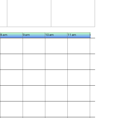
8 am
9 am
10 am
11 am
0 pm
1 p